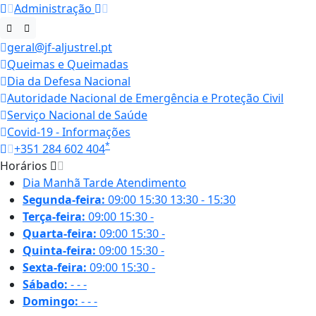
Administração
geral@jf-aljustrel.pt
Queimas e Queimadas
Dia da Defesa Nacional
Autoridade Nacional de Emergência e Proteção Civil
Serviço Nacional de Saúde
Covid-19 - Informações
*
+351 284 602 404
Horários
Dia
Manhã
Tarde
Atendimento
Segunda-feira:
09:00
15:30
13:30 - 15:30
Terça-feira:
09:00
15:30
-
Quarta-feira:
09:00
15:30
-
Quinta-feira:
09:00
15:30
-
Sexta-feira:
09:00
15:30
-
Sábado:
-
-
-
Domingo:
-
-
-