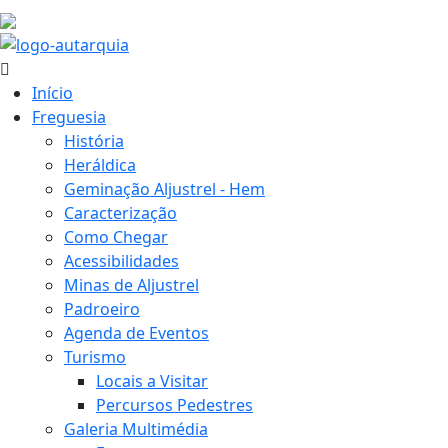
30.3 ºC
Início
Freguesia
História
Heráldica
Geminação Aljustrel - Hem
Caracterização
Como Chegar
Acessibilidades
Minas de Aljustrel
Padroeiro
Agenda de Eventos
Turismo
Locais a Visitar
Percursos Pedestres
Galeria Multimédia