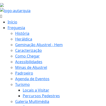
30.3 ºC
Início
Freguesia
História
Heráldica
Geminação Aljustrel - Hem
Caracterização
Como Chegar
Acessibilidades
Minas de Aljustrel
Padroeiro
Agenda de Eventos
Turismo
Locais a Visitar
Percursos Pedestres
Galeria Multimédia