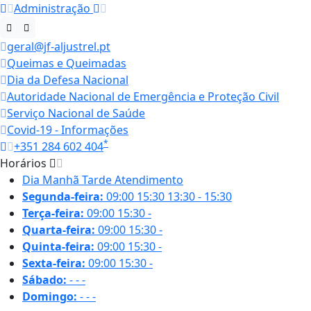
Administração
geral@jf-aljustrel.pt
Queimas e Queimadas
Dia da Defesa Nacional
Autoridade Nacional de Emergência e Proteção Civil
Serviço Nacional de Saúde
Covid-19 - Informações
*
+351 284 602 404
Horários
Dia
Manhã
Tarde
Atendimento
Segunda-feira:
09:00
15:30
13:30 - 15:30
Terça-feira:
09:00
15:30
-
Quarta-feira:
09:00
15:30
-
Quinta-feira:
09:00
15:30
-
Sexta-feira:
09:00
15:30
-
Sábado:
-
-
-
Domingo:
-
-
-