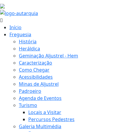
19.5 ºC
Início
Freguesia
História
Heráldica
Geminação Aljustrel - Hem
Caracterização
Como Chegar
Acessibilidades
Minas de Aljustrel
Padroeiro
Agenda de Eventos
Turismo
Locais a Visitar
Percursos Pedestres
Galeria Multimédia