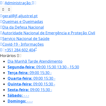
Administração
geral@jf-aljustrel.pt
Queimas e Queimadas
Dia da Defesa Nacional
Autoridade Nacional de Emergência e Proteção Civil
Serviço Nacional de Saúde
Covid-19 - Informações
*
+351 284 602 404
Horários
Dia
Manhã
Tarde
Atendimento
Segunda-feira:
09:00
15:30
13:30 - 15:30
Terça-feira:
09:00
15:30
-
Quarta-feira:
09:00
15:30
-
Quinta-feira:
09:00
15:30
-
Sexta-feira:
09:00
15:30
-
Sábado:
-
-
-
Domingo:
-
-
-