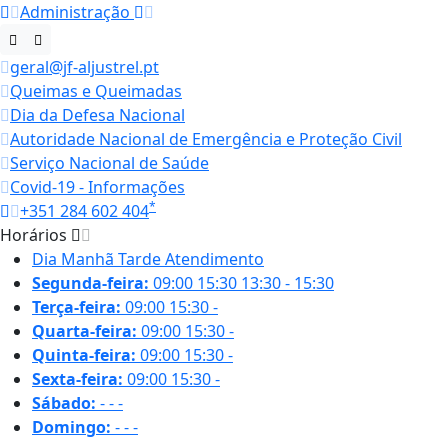
Administração
geral@jf-aljustrel.pt
Queimas e Queimadas
Dia da Defesa Nacional
Autoridade Nacional de Emergência e Proteção Civil
Serviço Nacional de Saúde
Covid-19 - Informações
*
+351 284 602 404
Horários
Dia
Manhã
Tarde
Atendimento
Segunda-feira:
09:00
15:30
13:30 - 15:30
Terça-feira:
09:00
15:30
-
Quarta-feira:
09:00
15:30
-
Quinta-feira:
09:00
15:30
-
Sexta-feira:
09:00
15:30
-
Sábado:
-
-
-
Domingo:
-
-
-