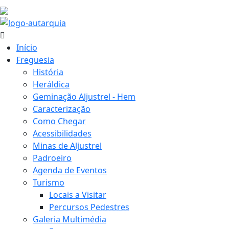
21.2 ºC
Início
Freguesia
História
Heráldica
Geminação Aljustrel - Hem
Caracterização
Como Chegar
Acessibilidades
Minas de Aljustrel
Padroeiro
Agenda de Eventos
Turismo
Locais a Visitar
Percursos Pedestres
Galeria Multimédia