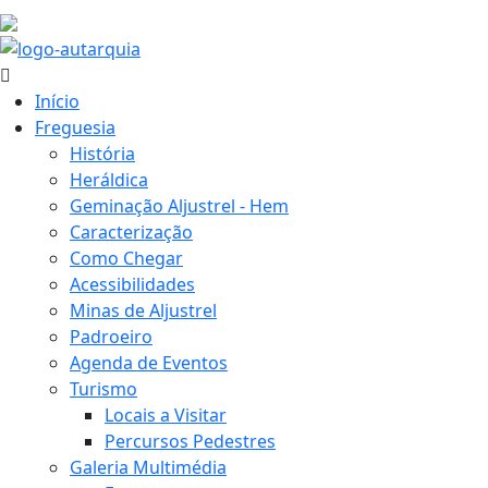
28.1 ºC
Início
Freguesia
História
Heráldica
Geminação Aljustrel - Hem
Caracterização
Como Chegar
Acessibilidades
Minas de Aljustrel
Padroeiro
Agenda de Eventos
Turismo
Locais a Visitar
Percursos Pedestres
Galeria Multimédia