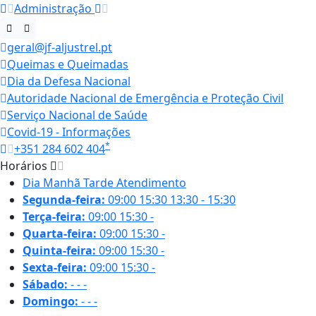
Administração
geral@jf-aljustrel.pt
Queimas e Queimadas
Dia da Defesa Nacional
Autoridade Nacional de Emergência e Proteção Civil
Serviço Nacional de Saúde
Covid-19 - Informações
*
+351 284 602 404
Horários
Dia
Manhã
Tarde
Atendimento
Segunda-feira:
09:00
15:30
13:30 - 15:30
Terça-feira:
09:00
15:30
-
Quarta-feira:
09:00
15:30
-
Quinta-feira:
09:00
15:30
-
Sexta-feira:
09:00
15:30
-
Sábado:
-
-
-
Domingo:
-
-
-