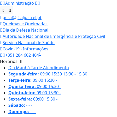
Administração
geral@jf-aljustrel.pt
Queimas e Queimadas
Dia da Defesa Nacional
Autoridade Nacional de Emergência e Proteção Civil
Serviço Nacional de Saúde
Covid-19 - Informações
*
+351 284 602 404
Horários
Dia
Manhã
Tarde
Atendimento
Segunda-feira:
09:00
15:30
13:30 - 15:30
Terça-feira:
09:00
15:30
-
Quarta-feira:
09:00
15:30
-
Quinta-feira:
09:00
15:30
-
Sexta-feira:
09:00
15:30
-
Sábado:
-
-
-
Domingo:
-
-
-