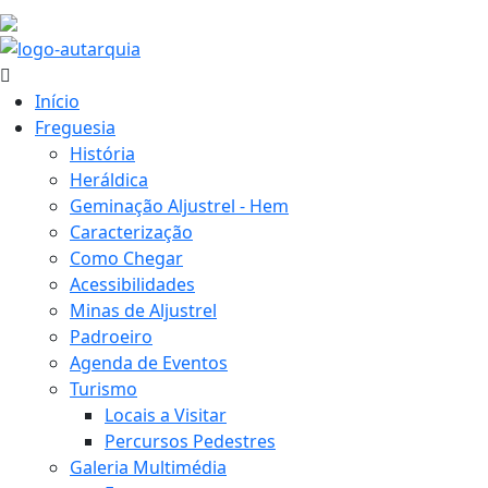
17.6 ºC
Início
Freguesia
História
Heráldica
Geminação Aljustrel - Hem
Caracterização
Como Chegar
Acessibilidades
Minas de Aljustrel
Padroeiro
Agenda de Eventos
Turismo
Locais a Visitar
Percursos Pedestres
Galeria Multimédia