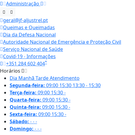
Administração
geral@jf-aljustrel.pt
Queimas e Queimadas
Dia da Defesa Nacional
Autoridade Nacional de Emergência e Proteção Civil
Serviço Nacional de Saúde
Covid-19 - Informações
*
+351 284 602 404
Horários
Dia
Manhã
Tarde
Atendimento
Segunda-feira:
09:00
15:30
13:30 - 15:30
Terça-feira:
09:00
15:30
-
Quarta-feira:
09:00
15:30
-
Quinta-feira:
09:00
15:30
-
Sexta-feira:
09:00
15:30
-
Sábado:
-
-
-
Domingo:
-
-
-