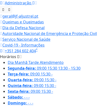
Administração
geral@jf-aljustrel.pt
Queimas e Queimadas
Dia da Defesa Nacional
Autoridade Nacional de Emergência e Proteção Civil
Serviço Nacional de Saúde
Covid-19 - Informações
*
+351 284 602 404
Horários
Dia
Manhã
Tarde
Atendimento
Segunda-feira:
09:00
15:30
13:30 - 15:30
Terça-feira:
09:00
15:30
-
Quarta-feira:
09:00
15:30
-
Quinta-feira:
09:00
15:30
-
Sexta-feira:
09:00
15:30
-
Sábado:
-
-
-
Domingo:
-
-
-