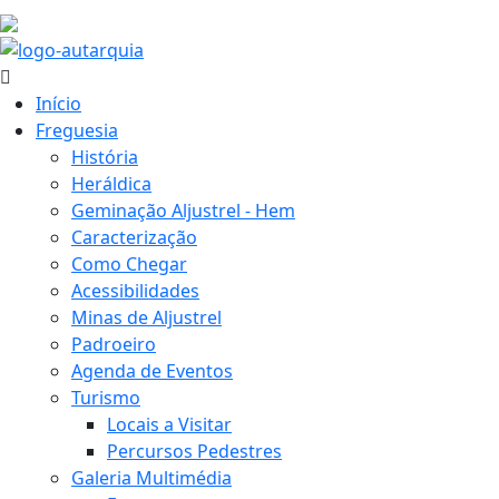
21.2 ºC
Início
Freguesia
História
Heráldica
Geminação Aljustrel - Hem
Caracterização
Como Chegar
Acessibilidades
Minas de Aljustrel
Padroeiro
Agenda de Eventos
Turismo
Locais a Visitar
Percursos Pedestres
Galeria Multimédia