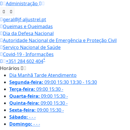
Administração
geral@jf-aljustrel.pt
Queimas e Queimadas
Dia da Defesa Nacional
Autoridade Nacional de Emergência e Proteção Civil
Serviço Nacional de Saúde
Covid-19 - Informações
*
+351 284 602 404
Horários
Dia
Manhã
Tarde
Atendimento
Segunda-feira:
09:00
15:30
13:30 - 15:30
Terça-feira:
09:00
15:30
-
Quarta-feira:
09:00
15:30
-
Quinta-feira:
09:00
15:30
-
Sexta-feira:
09:00
15:30
-
Sábado:
-
-
-
Domingo:
-
-
-