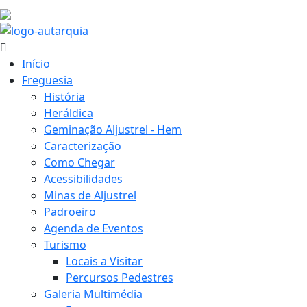
27.5 ºC
Início
Freguesia
História
Heráldica
Geminação Aljustrel - Hem
Caracterização
Como Chegar
Acessibilidades
Minas de Aljustrel
Padroeiro
Agenda de Eventos
Turismo
Locais a Visitar
Percursos Pedestres
Galeria Multimédia