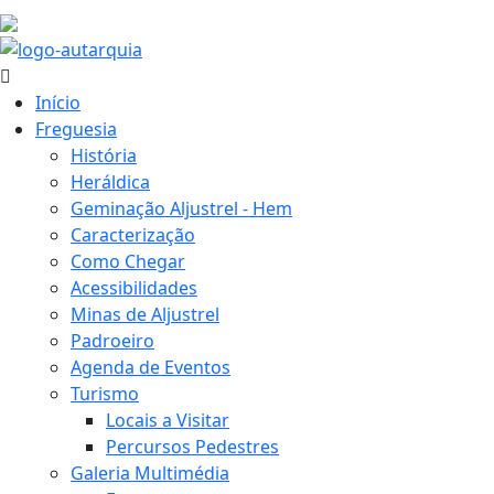
21.9 ºC
Início
Freguesia
História
Heráldica
Geminação Aljustrel - Hem
Caracterização
Como Chegar
Acessibilidades
Minas de Aljustrel
Padroeiro
Agenda de Eventos
Turismo
Locais a Visitar
Percursos Pedestres
Galeria Multimédia