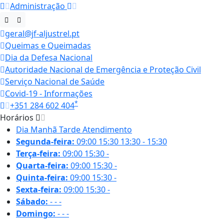
Administração
geral@jf-aljustrel.pt
Queimas e Queimadas
Dia da Defesa Nacional
Autoridade Nacional de Emergência e Proteção Civil
Serviço Nacional de Saúde
Covid-19 - Informações
*
+351 284 602 404
Horários
Dia
Manhã
Tarde
Atendimento
Segunda-feira:
09:00
15:30
13:30 - 15:30
Terça-feira:
09:00
15:30
-
Quarta-feira:
09:00
15:30
-
Quinta-feira:
09:00
15:30
-
Sexta-feira:
09:00
15:30
-
Sábado:
-
-
-
Domingo:
-
-
-