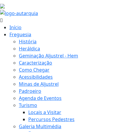
34.2 ºC
Início
Freguesia
História
Heráldica
Geminação Aljustrel - Hem
Caracterização
Como Chegar
Acessibilidades
Minas de Aljustrel
Padroeiro
Agenda de Eventos
Turismo
Locais a Visitar
Percursos Pedestres
Galeria Multimédia