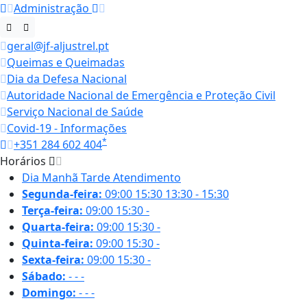
Administração
geral@jf-aljustrel.pt
Queimas e Queimadas
Dia da Defesa Nacional
Autoridade Nacional de Emergência e Proteção Civil
Serviço Nacional de Saúde
Covid-19 - Informações
*
+351 284 602 404
Horários
Dia
Manhã
Tarde
Atendimento
Segunda-feira:
09:00
15:30
13:30 - 15:30
Terça-feira:
09:00
15:30
-
Quarta-feira:
09:00
15:30
-
Quinta-feira:
09:00
15:30
-
Sexta-feira:
09:00
15:30
-
Sábado:
-
-
-
Domingo:
-
-
-