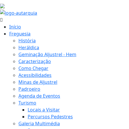
25.3 ºC
Início
Freguesia
História
Heráldica
Geminação Aljustrel - Hem
Caracterização
Como Chegar
Acessibilidades
Minas de Aljustrel
Padroeiro
Agenda de Eventos
Turismo
Locais a Visitar
Percursos Pedestres
Galeria Multimédia