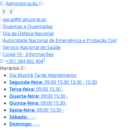
Administração
geral@jf-aljustrel.pt
Queimas e Queimadas
Dia da Defesa Nacional
Autoridade Nacional de Emergência e Proteção Civil
Serviço Nacional de Saúde
Covid-19 - Informações
*
+351 284 602 404
Horários
Dia
Manhã
Tarde
Atendimento
Segunda-feira:
09:00
15:30
13:30 - 15:30
Terça-feira:
09:00
15:30
-
Quarta-feira:
09:00
15:30
-
Quinta-feira:
09:00
15:30
-
Sexta-feira:
09:00
15:30
-
Sábado:
-
-
-
Domingo:
-
-
-