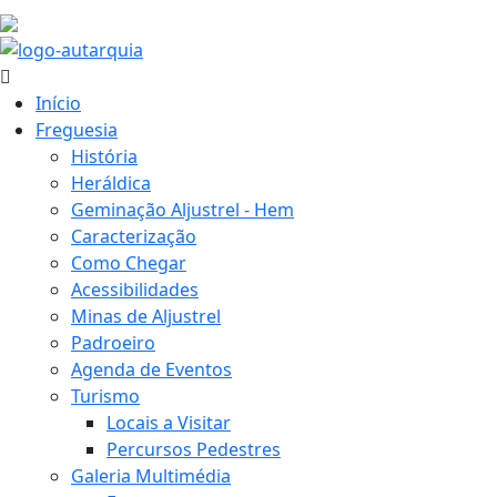
17.1 ºC
Início
Freguesia
História
Heráldica
Geminação Aljustrel - Hem
Caracterização
Como Chegar
Acessibilidades
Minas de Aljustrel
Padroeiro
Agenda de Eventos
Turismo
Locais a Visitar
Percursos Pedestres
Galeria Multimédia