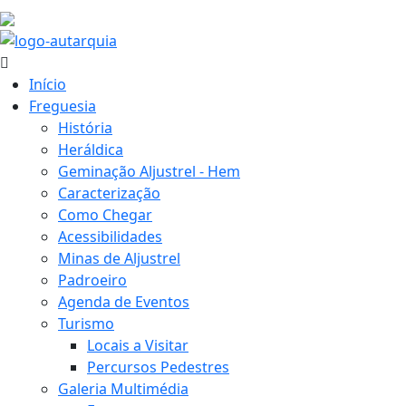
35.2 ºC
Início
Freguesia
História
Heráldica
Geminação Aljustrel - Hem
Caracterização
Como Chegar
Acessibilidades
Minas de Aljustrel
Padroeiro
Agenda de Eventos
Turismo
Locais a Visitar
Percursos Pedestres
Galeria Multimédia