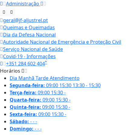
Administração
geral@jf-aljustrel.pt
Queimas e Queimadas
Dia da Defesa Nacional
Autoridade Nacional de Emergência e Proteção Civil
Serviço Nacional de Saúde
Covid-19 - Informações
*
+351 284 602 404
Horários
Dia
Manhã
Tarde
Atendimento
Segunda-feira:
09:00
15:30
13:30 - 15:30
Terça-feira:
09:00
15:30
-
Quarta-feira:
09:00
15:30
-
Quinta-feira:
09:00
15:30
-
Sexta-feira:
09:00
15:30
-
Sábado:
-
-
-
Domingo:
-
-
-