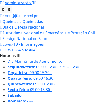
Administração
geral@jf-aljustrel.pt
Queimas e Queimadas
Dia da Defesa Nacional
Autoridade Nacional de Emergência e Proteção Civil
Serviço Nacional de Saúde
Covid-19 - Informações
*
+351 284 602 404
Horários
Dia
Manhã
Tarde
Atendimento
Segunda-feira:
09:00
15:30
13:30 - 15:30
Terça-feira:
09:00
15:30
-
Quarta-feira:
09:00
15:30
-
Quinta-feira:
09:00
15:30
-
Sexta-feira:
09:00
15:30
-
Sábado:
-
-
-
Domingo:
-
-
-