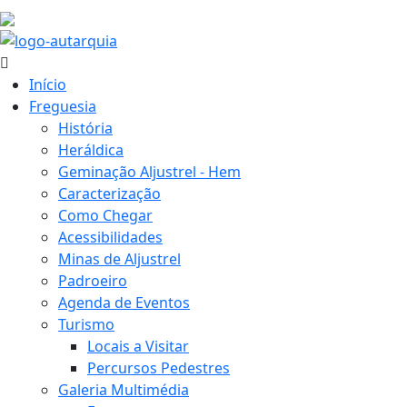
24.2 ºC
Início
Freguesia
História
Heráldica
Geminação Aljustrel - Hem
Caracterização
Como Chegar
Acessibilidades
Minas de Aljustrel
Padroeiro
Agenda de Eventos
Turismo
Locais a Visitar
Percursos Pedestres
Galeria Multimédia