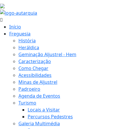
34.5 ºC
Início
Freguesia
História
Heráldica
Geminação Aljustrel - Hem
Caracterização
Como Chegar
Acessibilidades
Minas de Aljustrel
Padroeiro
Agenda de Eventos
Turismo
Locais a Visitar
Percursos Pedestres
Galeria Multimédia