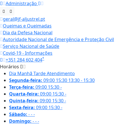
Administração
geral@jf-aljustrel.pt
Queimas e Queimadas
Dia da Defesa Nacional
Autoridade Nacional de Emergência e Proteção Civil
Serviço Nacional de Saúde
Covid-19 - Informações
*
+351 284 602 404
Horários
Dia
Manhã
Tarde
Atendimento
Segunda-feira:
09:00
15:30
13:30 - 15:30
Terça-feira:
09:00
15:30
-
Quarta-feira:
09:00
15:30
-
Quinta-feira:
09:00
15:30
-
Sexta-feira:
09:00
15:30
-
Sábado:
-
-
-
Domingo:
-
-
-