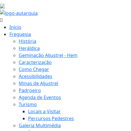
21.6 ºC
Início
Freguesia
História
Heráldica
Geminação Aljustrel - Hem
Caracterização
Como Chegar
Acessibilidades
Minas de Aljustrel
Padroeiro
Agenda de Eventos
Turismo
Locais a Visitar
Percursos Pedestres
Galeria Multimédia