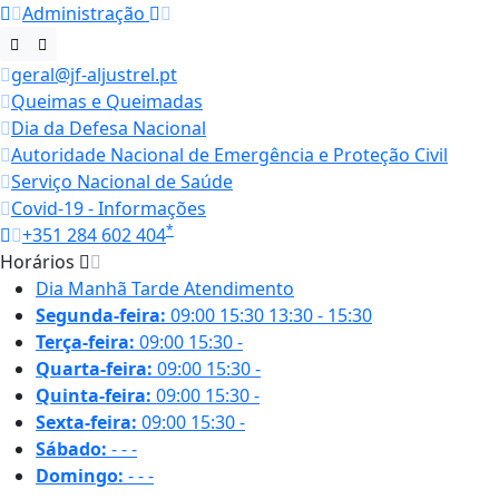
Administração
geral@jf-aljustrel.pt
Queimas e Queimadas
Dia da Defesa Nacional
Autoridade Nacional de Emergência e Proteção Civil
Serviço Nacional de Saúde
Covid-19 - Informações
*
+351 284 602 404
Horários
Dia
Manhã
Tarde
Atendimento
Segunda-feira:
09:00
15:30
13:30 - 15:30
Terça-feira:
09:00
15:30
-
Quarta-feira:
09:00
15:30
-
Quinta-feira:
09:00
15:30
-
Sexta-feira:
09:00
15:30
-
Sábado:
-
-
-
Domingo:
-
-
-