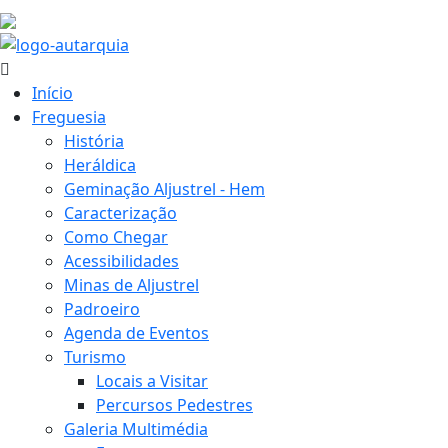
22.8 ºC
Início
Freguesia
História
Heráldica
Geminação Aljustrel - Hem
Caracterização
Como Chegar
Acessibilidades
Minas de Aljustrel
Padroeiro
Agenda de Eventos
Turismo
Locais a Visitar
Percursos Pedestres
Galeria Multimédia