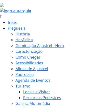
17.6 ºC
Início
Freguesia
História
Heráldica
Geminação Aljustrel - Hem
Caracterização
Como Chegar
Acessibilidades
Minas de Aljustrel
Padroeiro
Agenda de Eventos
Turismo
Locais a Visitar
Percursos Pedestres
Galeria Multimédia