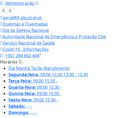
Administração
geral@jf-aljustrel.pt
Queimas e Queimadas
Dia da Defesa Nacional
Autoridade Nacional de Emergência e Proteção Civil
Serviço Nacional de Saúde
Covid-19 - Informações
*
+351 284 602 404
Horários
Dia
Manhã
Tarde
Atendimento
Segunda-feira:
09:00
15:30
13:30 - 15:30
Terça-feira:
09:00
15:30
-
Quarta-feira:
09:00
15:30
-
Quinta-feira:
09:00
15:30
-
Sexta-feira:
09:00
15:30
-
Sábado:
-
-
-
Domingo:
-
-
-