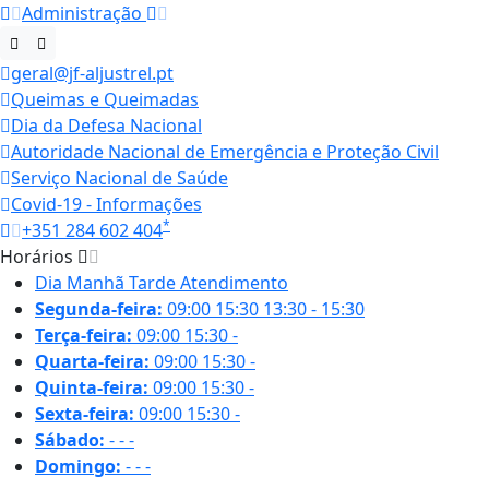
Administração
geral@jf-aljustrel.pt
Queimas e Queimadas
Dia da Defesa Nacional
Autoridade Nacional de Emergência e Proteção Civil
Serviço Nacional de Saúde
Covid-19 - Informações
*
+351 284 602 404
Horários
Dia
Manhã
Tarde
Atendimento
Segunda-feira:
09:00
15:30
13:30 - 15:30
Terça-feira:
09:00
15:30
-
Quarta-feira:
09:00
15:30
-
Quinta-feira:
09:00
15:30
-
Sexta-feira:
09:00
15:30
-
Sábado:
-
-
-
Domingo:
-
-
-