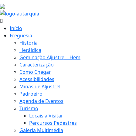
17.8 ºC
Início
Freguesia
História
Heráldica
Geminação Aljustrel - Hem
Caracterização
Como Chegar
Acessibilidades
Minas de Aljustrel
Padroeiro
Agenda de Eventos
Turismo
Locais a Visitar
Percursos Pedestres
Galeria Multimédia