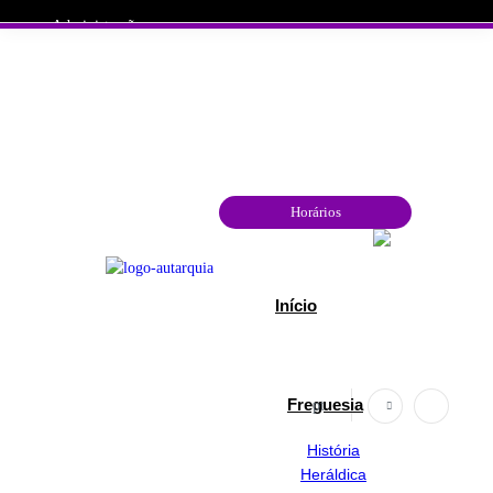
Administração
geral@jf-aljustrel.pt
Queimas e Queimadas
Dia da Defesa Nacional
Autoridade Nacional de Emergência e Proteção Civil
Serviço Nacional de Saúde
Covid-19 - Informações
*
Horários
+351 284 602 404
33.4 ºC
Início
Freguesia
pt
História
Heráldica