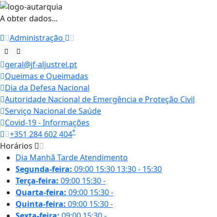
A obter dados...
Administração
geral@jf-aljustrel.pt
Queimas e Queimadas
Dia da Defesa Nacional
Autoridade Nacional de Emergência e Proteção Civil
Serviço Nacional de Saúde
Covid-19 - Informações
*
+351 284 602 404
Horários
Dia
Manhã
Tarde
Atendimento
Segunda-feira:
09:00
15:30
13:30 - 15:30
Terça-feira:
09:00
15:30
-
Quarta-feira:
09:00
15:30
-
Quinta-feira:
09:00
15:30
-
Sexta-feira:
09:00
15:30
-