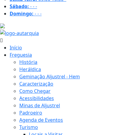
Sábado:
-
-
-
Domingo:
-
-
-
30.5 ºC
Início
Freguesia
História
Heráldica
Geminação Aljustrel - Hem
Caracterização
Como Chegar
Acessibilidades
Minas de Aljustrel
Padroeiro
Agenda de Eventos
Turismo
Locais a Visitar