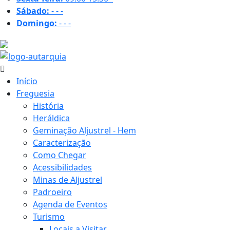
Sábado:
-
-
-
Domingo:
-
-
-
36.4 ºC
Início
Freguesia
História
Heráldica
Geminação Aljustrel - Hem
Caracterização
Como Chegar
Acessibilidades
Minas de Aljustrel
Padroeiro
Agenda de Eventos
Turismo
Locais a Visitar