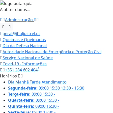
A obter dados...
Administração
geral@jf-aljustrel.pt
Queimas e Queimadas
Dia da Defesa Nacional
Autoridade Nacional de Emergência e Proteção Civil
Serviço Nacional de Saúde
Covid-19 - Informações
*
+351 284 602 404
Horários
Dia
Manhã
Tarde
Atendimento
Segunda-feira:
09:00
15:30
13:30 - 15:30
Terça-feira:
09:00
15:30
-
Quarta-feira:
09:00
15:30
-
Quinta-feira:
09:00
15:30
-
Sexta-feira:
09:00
15:30
-