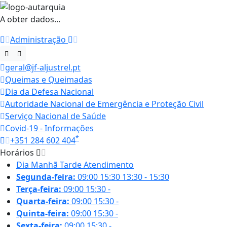
A obter dados...
Administração
geral@jf-aljustrel.pt
Queimas e Queimadas
Dia da Defesa Nacional
Autoridade Nacional de Emergência e Proteção Civil
Serviço Nacional de Saúde
Covid-19 - Informações
*
+351 284 602 404
Horários
Dia
Manhã
Tarde
Atendimento
Segunda-feira:
09:00
15:30
13:30 - 15:30
Terça-feira:
09:00
15:30
-
Quarta-feira:
09:00
15:30
-
Quinta-feira:
09:00
15:30
-
Sexta-feira:
09:00
15:30
-