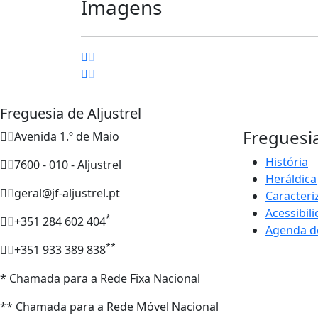
Imagens
Freguesia de Aljustrel
Freguesi
Avenida 1.º de Maio
História
7600 - 010 - Aljustrel
Heráldica
geral@jf-aljustrel.pt
Caracteri
Acessibil
*
+351 284 602 404
Agenda d
**
+351 933 389 838
* Chamada para a Rede Fixa Nacional
** Chamada para a Rede Móvel Nacional