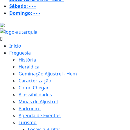
Sábado:
-
-
-
Domingo:
-
-
-
18.7 ºC
Início
Freguesia
História
Heráldica
Geminação Aljustrel - Hem
Caracterização
Como Chegar
Acessibilidades
Minas de Aljustrel
Padroeiro
Agenda de Eventos
Turismo
Locais a Visitar