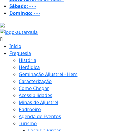
Sábado:
-
-
-
Domingo:
-
-
-
21.7 ºC
Início
Freguesia
História
Heráldica
Geminação Aljustrel - Hem
Caracterização
Como Chegar
Acessibilidades
Minas de Aljustrel
Padroeiro
Agenda de Eventos
Turismo
Locais a Visitar