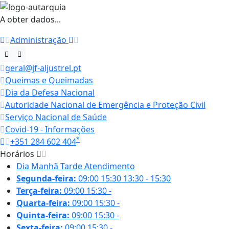
A obter dados...
Administração
geral@jf-aljustrel.pt
Queimas e Queimadas
Dia da Defesa Nacional
Autoridade Nacional de Emergência e Proteção Civil
Serviço Nacional de Saúde
Covid-19 - Informações
*
+351 284 602 404
Horários
Dia
Manhã
Tarde
Atendimento
Segunda-feira:
09:00
15:30
13:30 - 15:30
Terça-feira:
09:00
15:30
-
Quarta-feira:
09:00
15:30
-
Quinta-feira:
09:00
15:30
-
Sexta-feira:
09:00
15:30
-