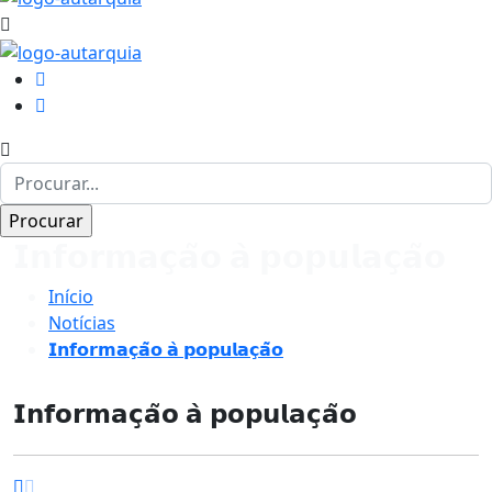
𝗜𝗻𝗳𝗼𝗿𝗺𝗮𝗰̧𝗮̃𝗼 𝗮̀ 𝗽𝗼𝗽𝘂𝗹𝗮𝗰̧𝗮̃𝗼
Início
Notícias
𝗜𝗻𝗳𝗼𝗿𝗺𝗮𝗰̧𝗮̃𝗼 𝗮̀ 𝗽𝗼𝗽𝘂𝗹𝗮𝗰̧𝗮̃𝗼
𝗜𝗻𝗳𝗼𝗿𝗺𝗮𝗰̧𝗮̃𝗼 𝗮̀ 𝗽𝗼𝗽𝘂𝗹𝗮𝗰̧𝗮̃𝗼