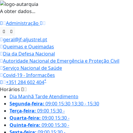
A obter dados...
Administração
geral@jf-aljustrel.pt
Queimas e Queimadas
Dia da Defesa Nacional
Autoridade Nacional de Emergência e Proteção Civil
Serviço Nacional de Saúde
Covid-19 - Informações
*
+351 284 602 404
Horários
Dia
Manhã
Tarde
Atendimento
Segunda-feira:
09:00
15:30
13:30 - 15:30
Terça-feira:
09:00
15:30
-
Quarta-feira:
09:00
15:30
-
Quinta-feira:
09:00
15:30
-
Sexta-feira:
09:00
15:30
-