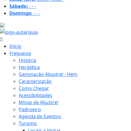
Sábado:
-
-
-
Domingo:
-
-
-
21.7 ºC
Início
Freguesia
História
Heráldica
Geminação Aljustrel - Hem
Caracterização
Como Chegar
Acessibilidades
Minas de Aljustrel
Padroeiro
Agenda de Eventos
Turismo
Locais a Visitar