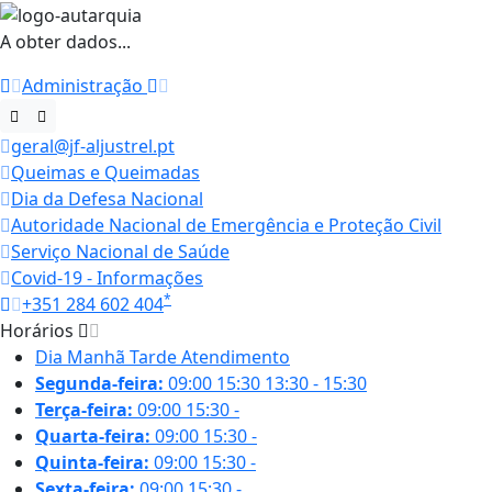
A obter dados...
Administração
geral@jf-aljustrel.pt
Queimas e Queimadas
Dia da Defesa Nacional
Autoridade Nacional de Emergência e Proteção Civil
Serviço Nacional de Saúde
Covid-19 - Informações
*
+351 284 602 404
Horários
Dia
Manhã
Tarde
Atendimento
Segunda-feira:
09:00
15:30
13:30 - 15:30
Terça-feira:
09:00
15:30
-
Quarta-feira:
09:00
15:30
-
Quinta-feira:
09:00
15:30
-
Sexta-feira:
09:00
15:30
-