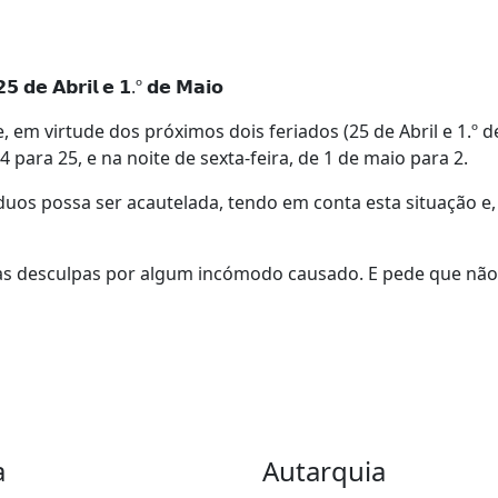
𝟱 𝗱𝗲 𝗔𝗯𝗿𝗶𝗹 𝗲 𝟭.º 𝗱𝗲 𝗠𝗮𝗶𝗼
 em virtude dos próximos dois feriados (25 de Abril e 1.º de
para 25, e na noite de sexta-feira, de 1 de maio para 2.
duos possa ser acautelada, tendo em conta esta situação e, 
as desculpas por algum incómodo causado. E pede que não
a
Autarquia