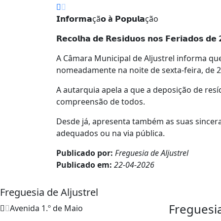
𝗜𝗻𝗳𝗼𝗿𝗺𝗮çã𝗼
à
𝗣𝗼𝗽𝘂𝗹𝗮ção
𝗥𝗲𝗰𝗼𝗹𝗵𝗮 𝗱𝗲 𝗥𝗲𝘀𝗶𝗱𝘂𝗼𝘀 𝗻𝗼𝘀 𝗙𝗲𝗿𝗶𝗮𝗱𝗼𝘀 𝗱𝗲 
A Câmara Municipal de Aljustrel informa que,
nomeadamente na noite de sexta-feira, de 24 
A autarquia apela a que a deposição de resí
compreensão de todos.
Desde já, apresenta também as suas sincer
adequados ou na via pública.
Publicado por:
Freguesia de Aljustrel
Publicado em:
22-04-2026
Freguesia de Aljustrel
Freguesi
Avenida 1.º de Maio