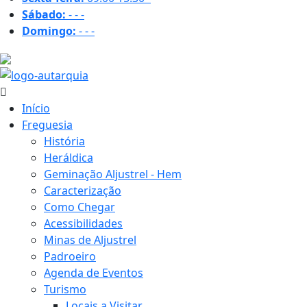
Sábado:
-
-
-
Domingo:
-
-
-
28.1 ºC
Início
Freguesia
História
Heráldica
Geminação Aljustrel - Hem
Caracterização
Como Chegar
Acessibilidades
Minas de Aljustrel
Padroeiro
Agenda de Eventos
Turismo
Locais a Visitar