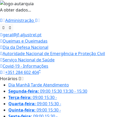
A obter dados...
Administração
geral@jf-aljustrel.pt
Queimas e Queimadas
Dia da Defesa Nacional
Autoridade Nacional de Emergência e Proteção Civil
Serviço Nacional de Saúde
Covid-19 - Informações
*
+351 284 602 404
Horários
Dia
Manhã
Tarde
Atendimento
Segunda-feira:
09:00
15:30
13:30 - 15:30
Terça-feira:
09:00
15:30
-
Quarta-feira:
09:00
15:30
-
Quinta-feira:
09:00
15:30
-
Sexta-feira:
09:00
15:30
-