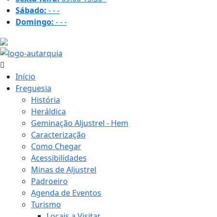
Sábado:
-
-
-
Domingo:
-
-
-
26 ºC
Início
Freguesia
História
Heráldica
Geminação Aljustrel - Hem
Caracterização
Como Chegar
Acessibilidades
Minas de Aljustrel
Padroeiro
Agenda de Eventos
Turismo
Locais a Visitar