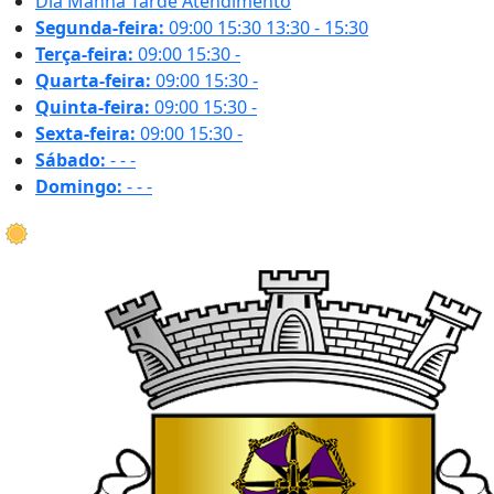
Dia
Manhã
Tarde
Atendimento
Segunda-feira:
09:00
15:30
13:30 - 15:30
Terça-feira:
09:00
15:30
-
Quarta-feira:
09:00
15:30
-
Quinta-feira:
09:00
15:30
-
Sexta-feira:
09:00
15:30
-
Sábado:
-
-
-
Domingo:
-
-
-
20.6 ºC