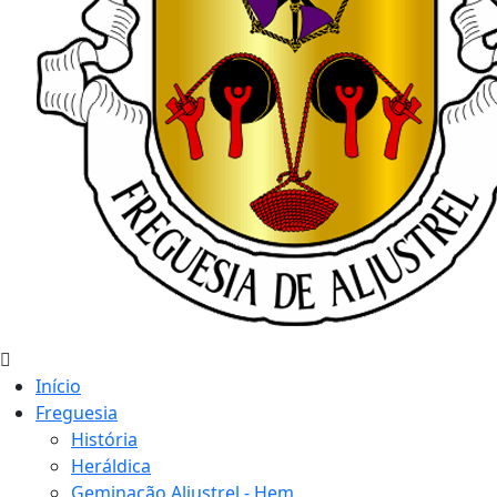
Início
Freguesia
História
Heráldica
Geminação Aljustrel - Hem