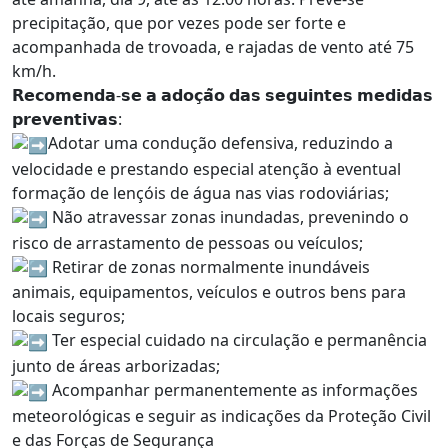
precipitação, que por vezes pode ser forte e
acompanhada de trovoada, e rajadas de vento até 75
km/h.
𝗥𝗲𝗰𝗼𝗺𝗲𝗻𝗱𝗮-𝘀𝗲 𝗮 𝗮𝗱𝗼𝗰̧𝗮̃𝗼 𝗱𝗮𝘀 𝘀𝗲𝗴𝘂𝗶𝗻𝘁𝗲𝘀 𝗺𝗲𝗱𝗶𝗱𝗮𝘀
𝗽𝗿𝗲𝘃𝗲𝗻𝘁𝗶𝘃𝗮𝘀:
Adotar uma condução defensiva, reduzindo a
velocidade e prestando especial atenção à eventual
formação de lençóis de água nas vias rodoviárias;
Não atravessar zonas inundadas, prevenindo o
risco de arrastamento de pessoas ou veículos;
Retirar de zonas normalmente inundáveis
animais, equipamentos, veículos e outros bens para
locais seguros;
Ter especial cuidado na circulação e permanência
junto de áreas arborizadas;
Acompanhar permanentemente as informações
meteorológicas e seguir as indicações da Proteção Civil
e das Forças de Segurança