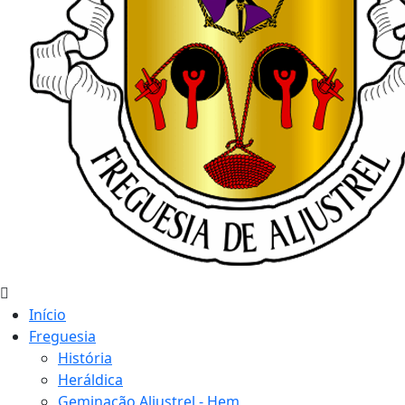
Início
Freguesia
História
Heráldica
Geminação Aljustrel - Hem