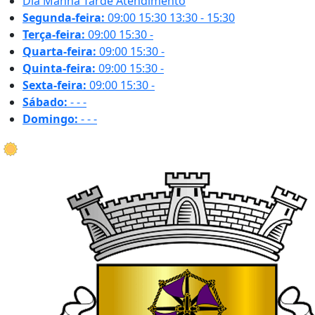
Dia
Manhã
Tarde
Atendimento
Segunda-feira:
09:00
15:30
13:30 - 15:30
Terça-feira:
09:00
15:30
-
Quarta-feira:
09:00
15:30
-
Quinta-feira:
09:00
15:30
-
Sexta-feira:
09:00
15:30
-
Sábado:
-
-
-
Domingo:
-
-
-
18.8 ºC