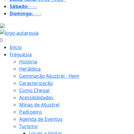
Sábado:
-
-
-
Domingo:
-
-
-
37.3 ºC
Início
Freguesia
História
Heráldica
Geminação Aljustrel - Hem
Caracterização
Como Chegar
Acessibilidades
Minas de Aljustrel
Padroeiro
Agenda de Eventos
Turismo
Locais a Visitar