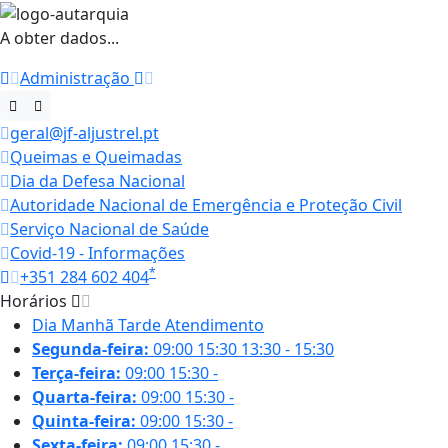
A obter dados...
Administração
geral@jf-aljustrel.pt
Queimas e Queimadas
Dia da Defesa Nacional
Autoridade Nacional de Emergência e Proteção Civil
Serviço Nacional de Saúde
Covid-19 - Informações
*
+351 284 602 404
Horários
Dia
Manhã
Tarde
Atendimento
Segunda-feira:
09:00
15:30
13:30 - 15:30
Terça-feira:
09:00
15:30
-
Quarta-feira:
09:00
15:30
-
Quinta-feira:
09:00
15:30
-
Sexta-feira:
09:00
15:30
-