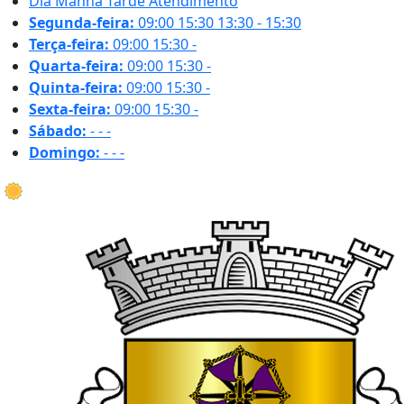
Dia
Manhã
Tarde
Atendimento
Segunda-feira:
09:00
15:30
13:30 - 15:30
Terça-feira:
09:00
15:30
-
Quarta-feira:
09:00
15:30
-
Quinta-feira:
09:00
15:30
-
Sexta-feira:
09:00
15:30
-
Sábado:
-
-
-
Domingo:
-
-
-
23.6 ºC