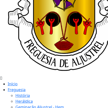
Início
Freguesia
História
Heráldica
Geminação Aljustrel - Hem